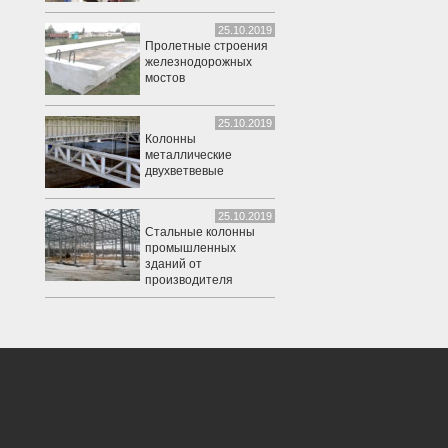
25.10.2019
Пролетные строения
железнодорожных
мостов
25.10.2019
Колонны
металлические
двухветвевые
25.10.2019
Стальные колонны
промышленных
зданий от
производителя