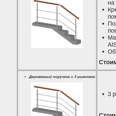
на
Кр
по
По
по
Ма
AI
Об
Стоим
Деревянный поручень с 3 ригелями
3 
Стоим