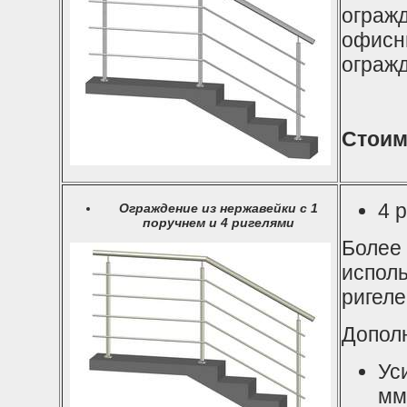
огражд
офисны
ограж
Стоим
4 
Ограждение из нержавейки с 1
поручнем и 4 ригелями
Более
испол
ригеле
Дополн
Ус
мм