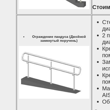
Стоим
Ст
ди
2 
Ограждение пандуса (Двойной
замкнутый поручень)
ди
Кр
по
За
ис
Кр
по
Ма
AI
Об