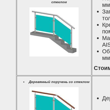
стеклом
мм
За
то
Кр
по
Ма
AI
Об
мм
Стоим
Деревянный поручень со стеклом
Де