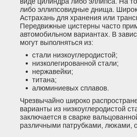
виде цилиндра либо эллипса. На т
либо эллипсовидные днища. Широк
Астрахань для хранения или транс
Передвижные цистерны часто при
автомобильном вариантах. В зави
могут выполняться из:
стали низкоуглеродистой;
низколегированной стали;
нержавейки;
титана;
алюминиевых сплавов.
Чрезвычайно широко распростран
варианты из низкоуглеродистой ста
заключается в сварке вальцованно
различными патрубками, люками, 