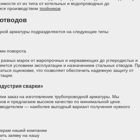
симости от их типа от котельных и водопроводных до
мся производством
тройников
.
 отводов
дной арматуры подразделяются на следующие типы:
ми поворота.
 разных марок от жаропрочных и нержавеющих до углеродистых и
яется условием эксплуатации и назначением стальных отводов. П
аться оцинковке, что позволяет обеспечить надежную защиту от
тации.
дустрия сварки»
ии заказ на изготовление трубопроводной арматуры. Мы
ов и предлагаем высокое качество по минимальной цене.
зводителем — наиболее выгодный вариант получения нужного
джерам нашей компании
ить заявку на нашу