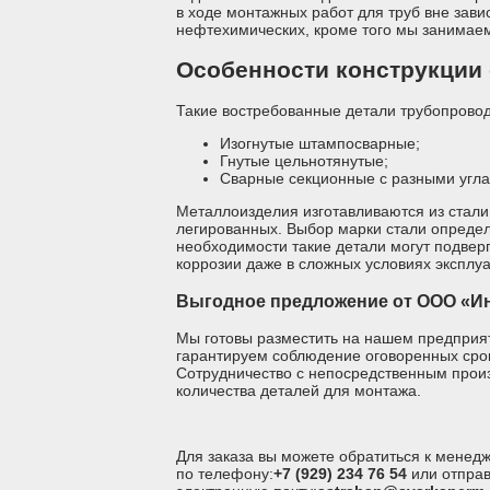
в ходе монтажных работ для труб вне зави
нефтехимических, кроме того мы занимае
Особенности конструкции
Такие востребованные детали трубопрово
Изогнутые штампосварные;
Гнутые цельнотянутые;
Сварные секционные с разными угла
Металлоизделия изготавливаются из стали
легированных. Выбор марки стали определ
необходимости такие детали могут подверг
коррозии даже в сложных условиях эксплуа
Выгодное предложение от ООО «Ин
Мы готовы разместить на нашем предприят
гарантируем соблюдение оговоренных срок
Сотрудничество с непосредственным прои
количества деталей для монтажа.
Для заказа вы можете обратиться к мене
по телефону:
+7 (929) 234 76 54
или отправ