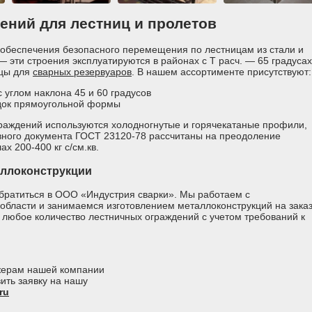
ений для лестниц и пролетов
обеспечения безопасного перемещения по лестницам из стали и
 эти строения эксплуатируются в районах с Т расч. — 65 градусах
ицы для
сварных резервуаров
. В нашем ассортименте присутствуют:
углом наклона 45 и 60 градусов
док прямоугольной формы
граждений используются холодногнутые и горячекатаные профили,
вного документа ГОСТ 23120-78 рассчитаны на преодоление
х 200-400 кг с/см.кв.
аллоконструкции
обратиться в ООО «Индустрия сварки». Мы работаем с
области и занимаемся изготовлением металлоконструкций на зака
а любое количество лестничных ограждений с учетом требований к
джерам нашей компании
ить заявку на нашу
ru